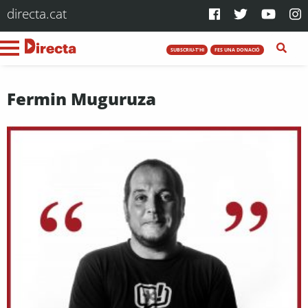
directa.cat
SUBSCRIU-T'HI
FES UNA DONACIÓ
Fermin Muguruza