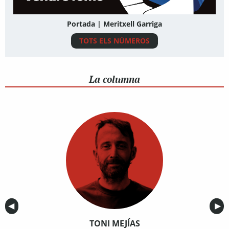
Portada | Meritxell Garriga
TOTS ELS NÚMEROS
La columna
Anterior
◀︎
Sig
▶︎
TONI MEJÍAS