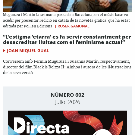
Muguruza i Martin la setmana passada a Barcelona, on el músic basc va
acudir per presentar l'edició en català de la novel·la gràfica, que ha estat
|
ROSER GAMONAL
editada per Pol·len Edicions
“L’estigma ‘etarra’ es fa servir constantment per
desacreditar lluites com el feminisme actual”
JOAN MIQUEL GUAL
Conversem amb Fermin Muguruza i Susanna Martín, respectivament,
director del film Black is Beltza II: Ainhoa i autora de les il·lustracions
de la seva versió...
NÚMERO 602
Juliol 2026