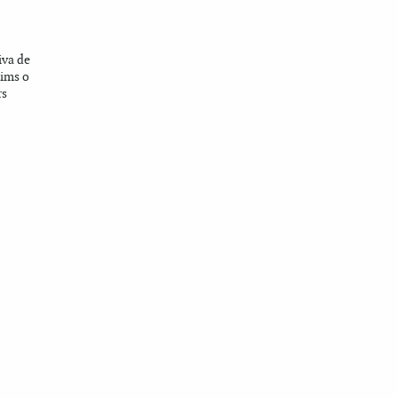
Z
iva de
tims o
rs