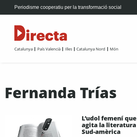
Periodisme cooperatiu per la transformació social
Catalunya
País Valencià
Illes
Catalunya Nord
Món
Fernanda Trías
L’udol femení que
agita la literatura
Sud-amèrica