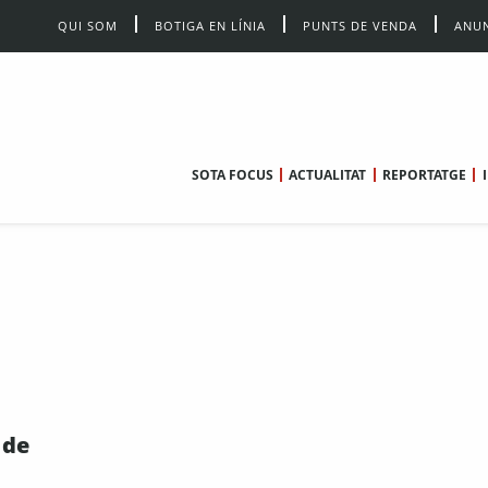
QUI SOM
BOTIGA EN LÍNIA
PUNTS DE VENDA
ANUN
SOTA FOCUS
ACTUALITAT
REPORTATGE
 de