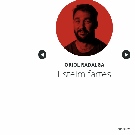
Anterior
◀︎
Sigu
▶︎
ORIOL RADALGA
Esteim fartes
Publicitat