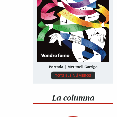
Portada | Meritxell Garriga
TOTS ELS NÚMEROS
La columna