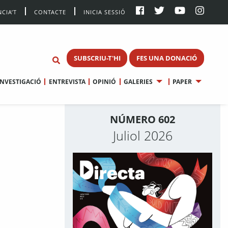
CIA’T
CONTACTE
INICIA SESSIÓ
SUBSCRIU-T'HI
FES UNA DONACIÓ
INVESTIGACIÓ
ENTREVISTA
OPINIÓ
GALERIES
PAPER
NÚMERO 602
Juliol 2026