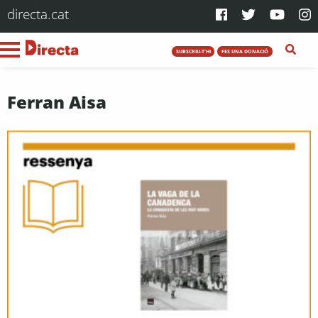
directa.cat
SUBSCRIU-T'HI
FES UNA DONACIÓ
Ferran Aisa