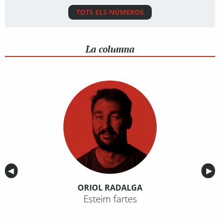
TOTS ELS NÚMEROS
La columna
Anterior
◀︎
Sig
▶︎
ORIOL RADALGA
Esteim fartes