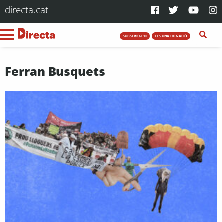
directa.cat
SUBSCRIU-T'HI
FES UNA DONACIÓ
Ferran Busquets