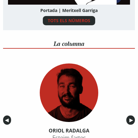
Portada | Meritxell Garriga
TOTS ELS NÚMEROS
La columna
Anterior
◀︎
Sig
▶︎
ORIOL RADALGA
Esteim fartes