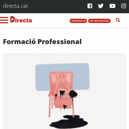
directa.cat
SUBSCRIU-T'HI
FES UNA DONACIÓ
Formació Professional