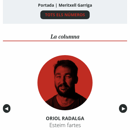
Portada | Meritxell Garriga
TOTS ELS NÚMEROS
La columna
Anterior
◀︎
Sig
▶︎
ORIOL RADALGA
Esteim fartes