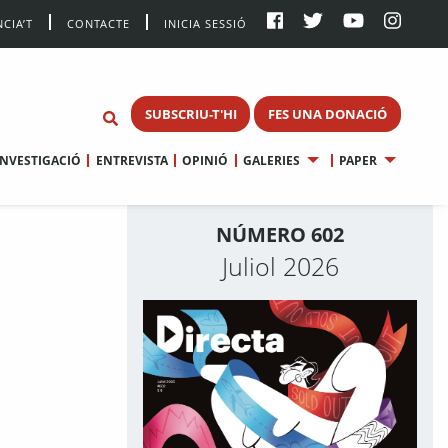
CIA’T
CONTACTE
INICIA SESSIÓ
SUBSCRIU-T'HI
FES UNA DONACIÓ
INVESTIGACIÓ
ENTREVISTA
OPINIÓ
GALERIES
PAPER
NÚMERO 602
Juliol 2026