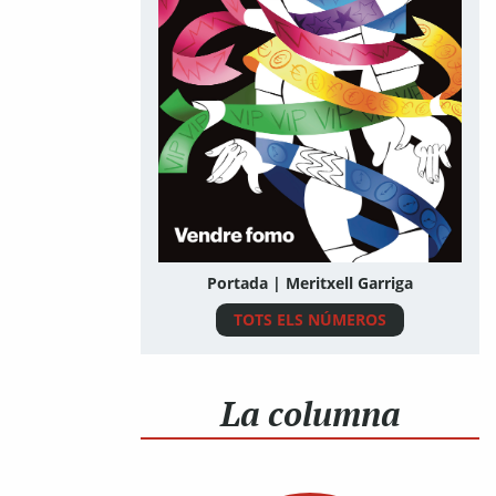
Portada | Meritxell Garriga
TOTS ELS NÚMEROS
La columna