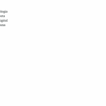
ologia
osta
igital
 una