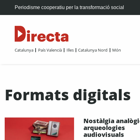
Periodisme cooperatiu per la transformació social
Catalunya
País Valencià
Illes
Catalunya Nord
Món
Formats digitals
Nostàlgia analògi
arqueologies
audiovisuals