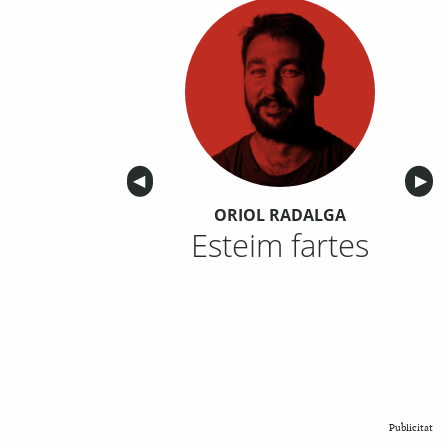
Anterior
◀︎
Sigu
▶︎
ORIOL RADALGA
Esteim fartes
Publicitat