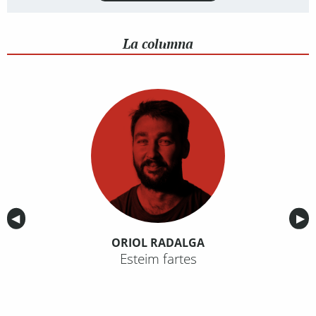
La columna
Anterior
◀︎
Sig
▶︎
ORIOL RADALGA
Esteim fartes