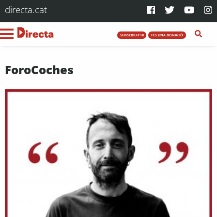
directa.cat
SUBSCRIU-T'HI
FES UNA DONACIÓ
ForoCoches