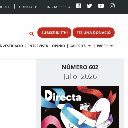
CIA’T
CONTACTE
INICIA SESSIÓ
SUBSCRIU-T'HI
FES UNA DONACIÓ
INVESTIGACIÓ
ENTREVISTA
OPINIÓ
GALERIES
PAPER
NÚMERO 602
Juliol 2026