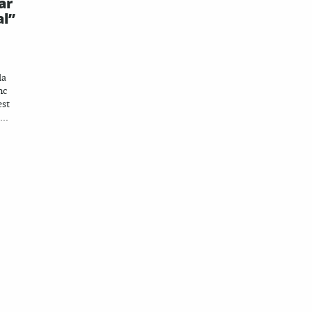
ar
al”
la
nc
est
..