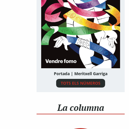
Portada | Meritxell Garriga
TOTS ELS NÚMEROS
La columna