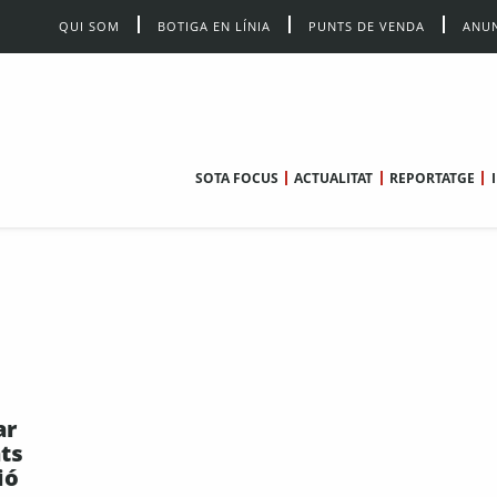
QUI SOM
BOTIGA EN LÍNIA
PUNTS DE VENDA
ANUN
SOTA FOCUS
ACTUALITAT
REPORTATGE
ar
ats
ió