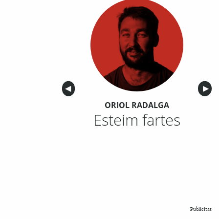
Anterior
◀︎
Sigu
▶︎
ORIOL RADALGA
Esteim fartes
Publicitat