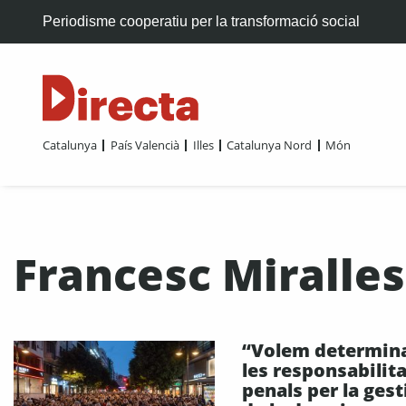
Periodisme cooperatiu per la transformació social
Catalunya
País Valencià
Illes
Catalunya Nord
Món
Francesc Miralles
“Volem determin
les responsabilit
penals per la gest