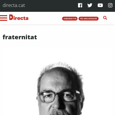
directa.cat
SUBSCRIU-T'HI
FES UNA DONACIÓ
fraternitat