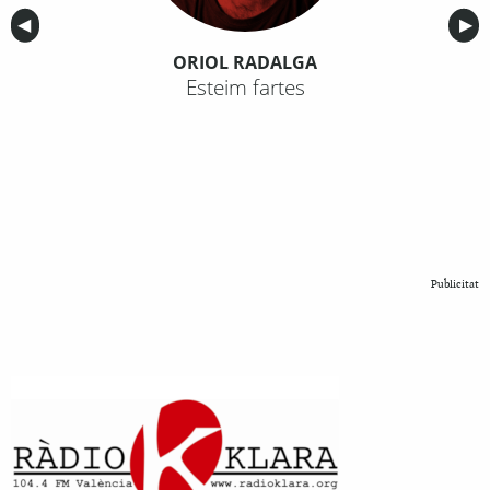
Anterior
◀︎
Sig
▶︎
ORIOL RADALGA
Esteim fartes
Publicitat