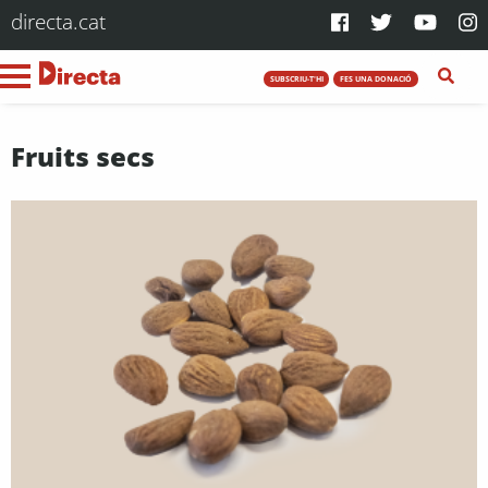
directa.cat
SUBSCRIU-T'HI
FES UNA DONACIÓ
Fruits secs