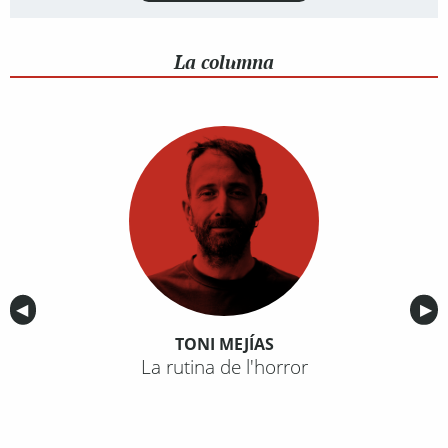
La columna
Anterior
◀︎
Sig
▶︎
TONI MEJÍAS
La rutina de l'horror