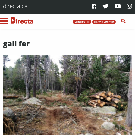
directa.cat
SUBSCRIU-T'HI
FES UNA DONACIÓ
gall fer