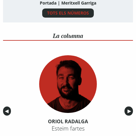
Portada | Meritxell Garriga
TOTS ELS NÚMEROS
La columna
Anterior
◀︎
Sig
▶︎
ORIOL RADALGA
Esteim fartes