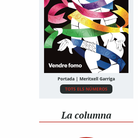
Portada | Meritxell Garriga
TOTS ELS NÚMEROS
La columna