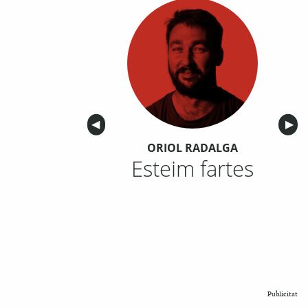
Anterior
◀︎
Sigu
▶︎
ORIOL RADALGA
Esteim fartes
Publicitat