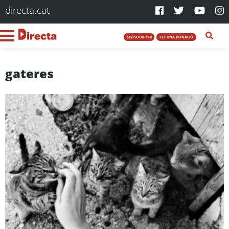
directa.cat
SUBSCRIU-T'HI
FES UNA DONACIÓ
gateres