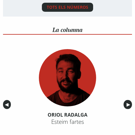
TOTS ELS NÚMEROS
La columna
Anterior
◀︎
Sig
▶︎
ORIOL RADALGA
Esteim fartes