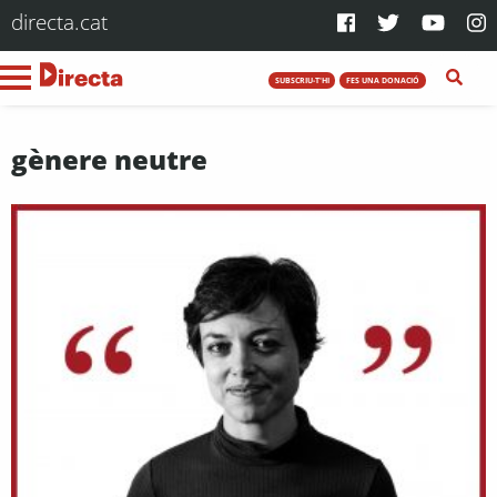
directa.cat
SUBSCRIU-T'HI
FES UNA DONACIÓ
gènere neutre