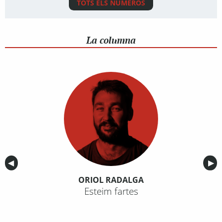
TOTS ELS NÚMEROS
La columna
Anterior
◀︎
Sig
▶︎
ORIOL RADALGA
Esteim fartes