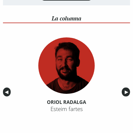
La columna
Anterior
◀︎
Sig
▶︎
ORIOL RADALGA
Esteim fartes