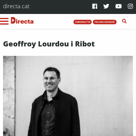
directa.cat
SUBSCRIU-T'HI
FES UNA DONACIÓ
Geoffroy Lourdou i Ribot