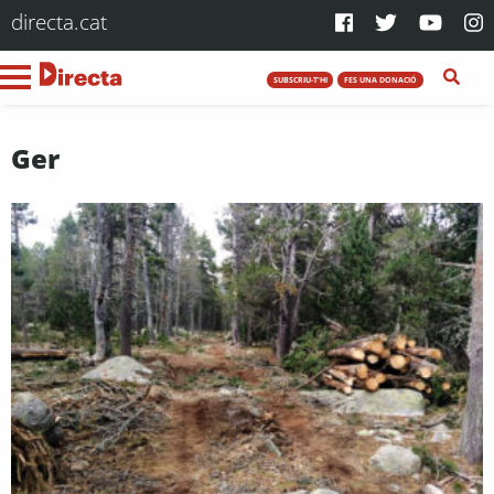
directa.cat
SUBSCRIU-T'HI
FES UNA DONACIÓ
Ger