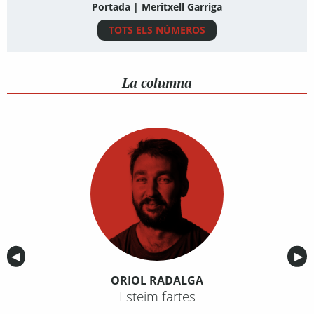
Portada | Meritxell Garriga
TOTS ELS NÚMEROS
La columna
Anterior
◀︎
Sig
▶︎
ORIOL RADALGA
Esteim fartes