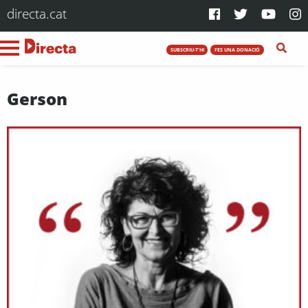
directa.cat
SUBSCRIU-T'HI
FES UNA DONACIÓ
Gerson