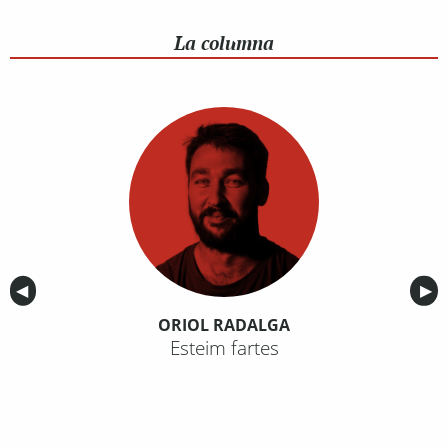
La columna
Anterior
◀︎
Sig
▶︎
ORIOL RADALGA
Esteim fartes