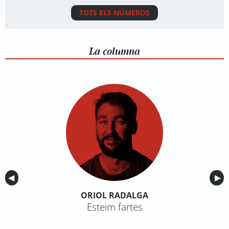
TOTS ELS NÚMEROS
La columna
Anterior
◀︎
Sig
▶︎
ORIOL RADALGA
Esteim fartes