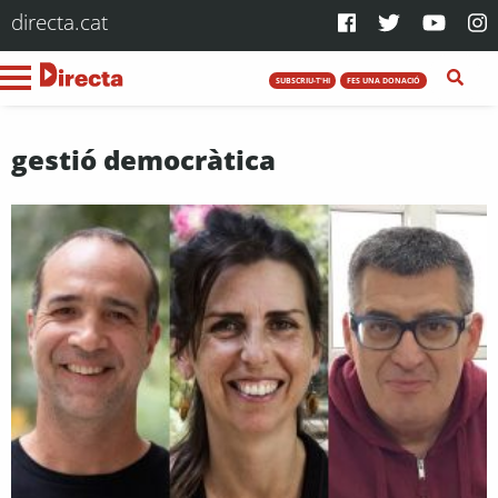
directa.cat
SUBSCRIU-T'HI
FES UNA DONACIÓ
gestió democràtica