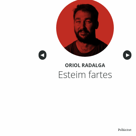
Anterior
◀︎
Sigu
▶︎
ORIOL RADALGA
Esteim fartes
Publicitat