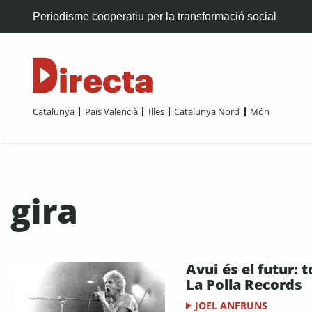
Periodisme cooperatiu per la transformació social
Catalunya
País Valencià
Illes
Catalunya Nord
Món
gira
Avui és el futur: 
La Polla Records
JOEL ANFRUNS