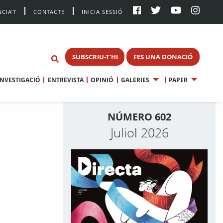
CIA’T
CONTACTE
INICIA SESSIÓ
SUBSCRIU-T'HI
FES UNA DONACIÓ
INVESTIGACIÓ
ENTREVISTA
OPINIÓ
GALERIES
PAPER
NÚMERO 602
Juliol 2026