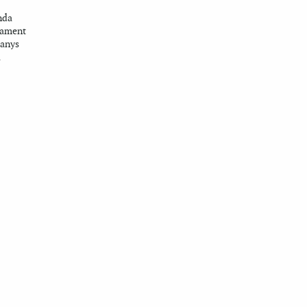
nda
tament
 anys
a