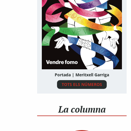
Portada | Meritxell Garriga
TOTS ELS NÚMEROS
La columna