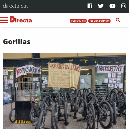
directa.cat
SUBSCRIU-T'HI
FES UNA DONACIÓ
Gorillas