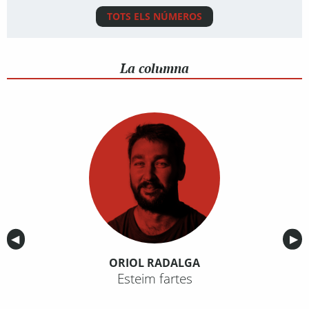
TOTS ELS NÚMEROS
La columna
Anterior
◀︎
Sig
▶︎
ORIOL RADALGA
Esteim fartes