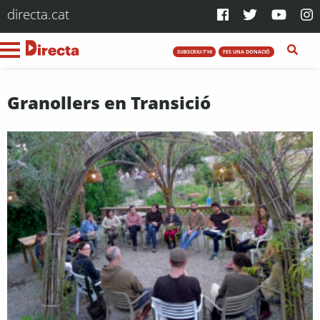
directa.cat
SUBSCRIU-T'HI
FES UNA DONACIÓ
Granollers en Transició