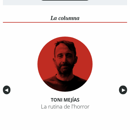
La columna
Anterior
◀︎
Sig
▶︎
TONI MEJÍAS
La rutina de l'horror