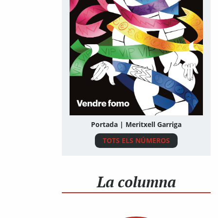
Portada | Meritxell Garriga
TOTS ELS NÚMEROS
La columna