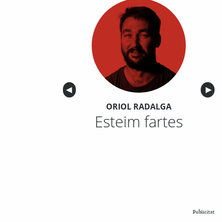
Anterior
◀︎
Sigu
▶︎
ORIOL RADALGA
Esteim fartes
Publicitat