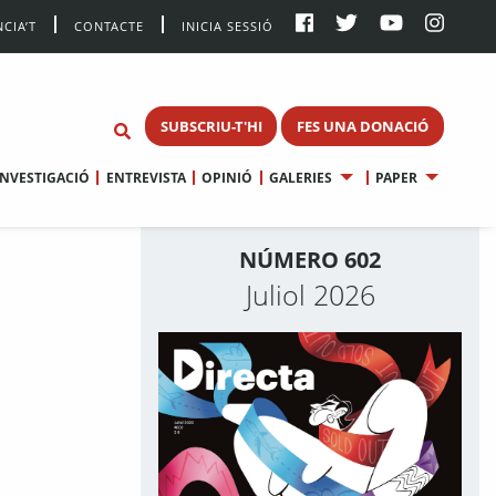
CIA’T
CONTACTE
INICIA SESSIÓ
SUBSCRIU-T'HI
FES UNA DONACIÓ
INVESTIGACIÓ
ENTREVISTA
OPINIÓ
GALERIES
PAPER
NÚMERO 602
Juliol 2026