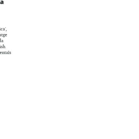
la
ca',
atge
da
ish
entals