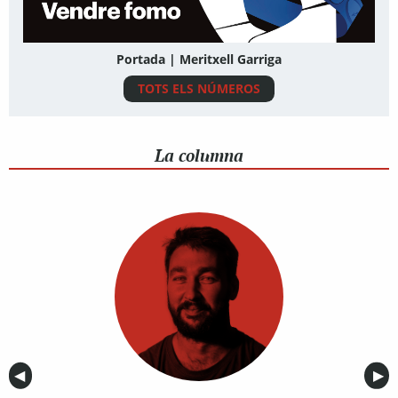
Portada | Meritxell Garriga
TOTS ELS NÚMEROS
La columna
Anterior
◀︎
Sig
▶︎