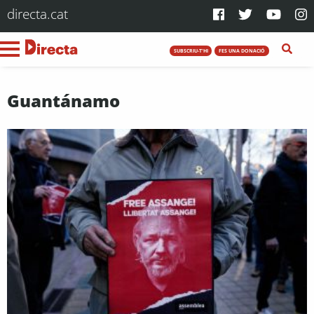
directa.cat
SUBSCRIU-T'HI
FES UNA DONACIÓ
Guantánamo