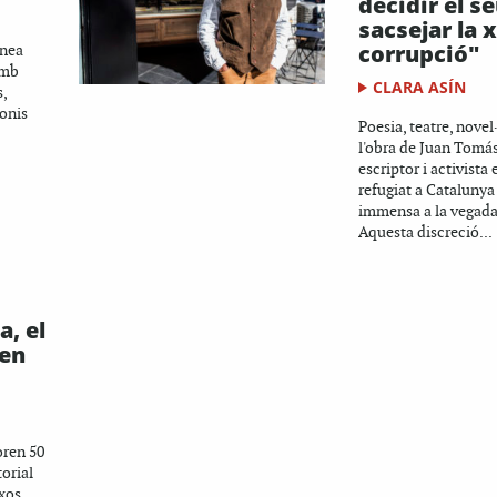
decidir el s
sacsejar la 
corrupció"
inea
amb
CLARA ASÍN
,
onis
Poesia, teatre, novel·l
l'obra de Juan Tomás
escriptor i activist
refugiat a Catalunya
immensa a la vegada
Aquesta discreció...
a, el
 en
ren 50
orial
ixos