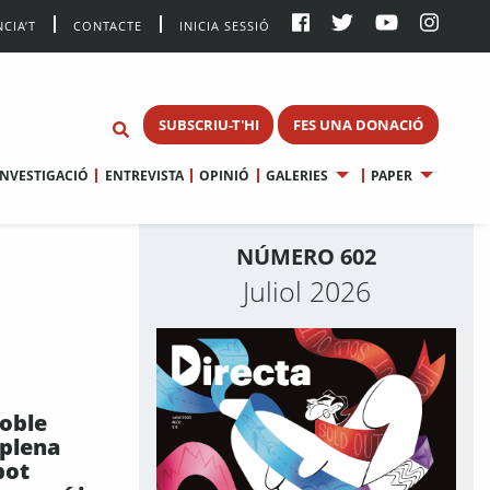
CIA’T
CONTACTE
INICIA SESSIÓ
SUBSCRIU-T'HI
FES UNA DONACIÓ
INVESTIGACIÓ
ENTREVISTA
OPINIÓ
GALERIES
PAPER
NÚMERO 602
Juliol 2026
oble
plena
pot