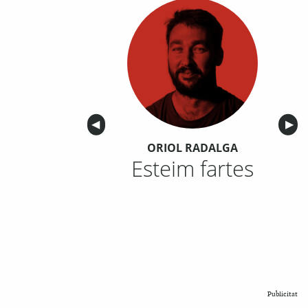
Anterior
◀︎
Sigu
▶︎
ORIOL RADALGA
Esteim fartes
Publicitat