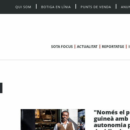
QUI SOM
BOTIGA EN LÍNIA
PUNTS DE VENDA
ANUN
SOTA FOCUS
ACTUALITAT
REPORTATGE
l
"Només el p
guineà amb 
autonomia 