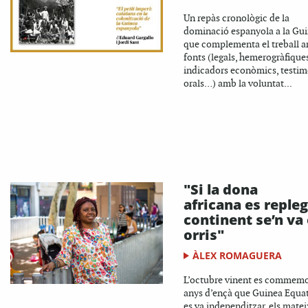
Un repàs cronològic de la
dominació espanyola a la Gu
que complementa el treball 
fonts (legals, hemerogràfiques
indicadors econòmics, testim
orals…) amb la voluntat...
"Si la dona
africana es repleg
continent se’n va
orris"
ÀLEX ROMAGUERA
L’octubre vinent es commemo
anys d’ençà que Guinea Equat
es va independitzar, els mate