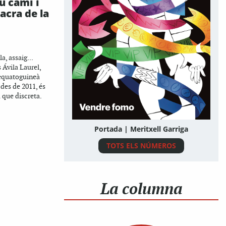
eu camí i
xacra de la
a, assaig...
 Ávila Laurel,
a equatoguineà
 des de 2011, és
 que discreta.
Portada | Meritxell Garriga
TOTS ELS NÚMEROS
La columna