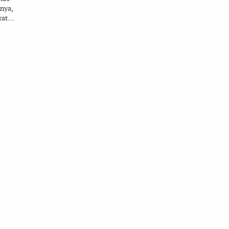
unya,
at...