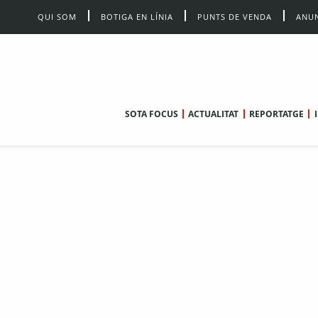
QUI SOM
BOTIGA EN LÍNIA
PUNTS DE VENDA
ANUN
SOTA FOCUS
ACTUALITAT
REPORTATGE
l