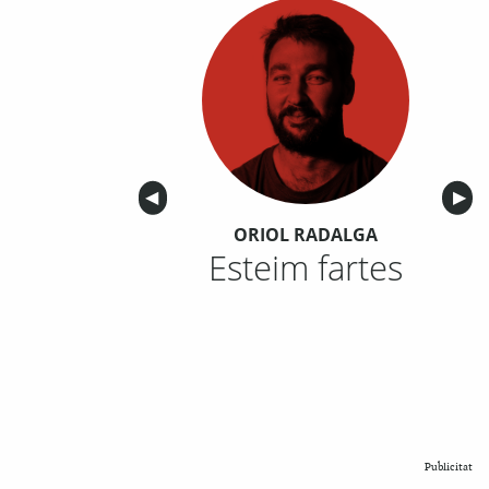
Anterior
◀︎
Sigu
▶︎
ORIOL RADALGA
Esteim fartes
Publicitat