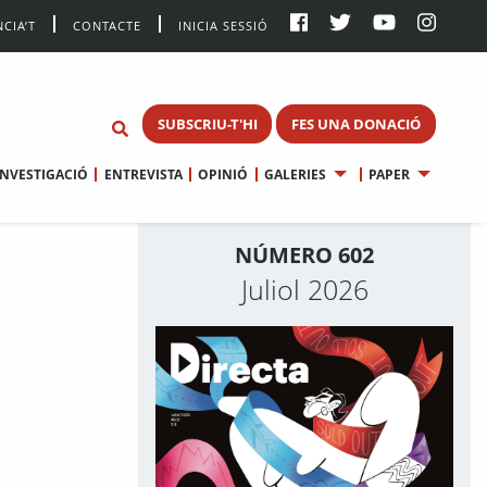
CIA’T
CONTACTE
INICIA SESSIÓ
SUBSCRIU-T'HI
FES UNA DONACIÓ
INVESTIGACIÓ
ENTREVISTA
OPINIÓ
GALERIES
PAPER
NÚMERO 602
Juliol 2026