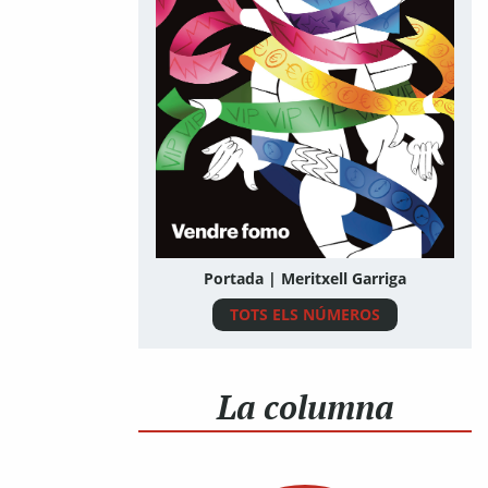
Portada | Meritxell Garriga
TOTS ELS NÚMEROS
La columna