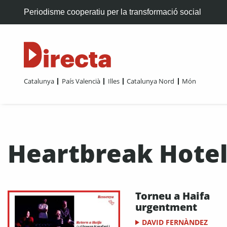
Periodisme cooperatiu per la transformació social
Catalunya
País Valencià
Illes
Catalunya Nord
Món
Heartbreak Hote
Torneu a Haifa
urgentment
DAVID FERNÀNDEZ