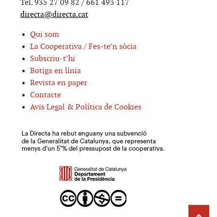
Tel. 935 27 09 82 / 661 493 117
directa@directa.cat
Qui som
La Cooperativa / Fes-te’n sòcia
Subscriu-t’hi
Botiga en línia
Revista en paper
Contacte
Avis Legal & Política de Cookies