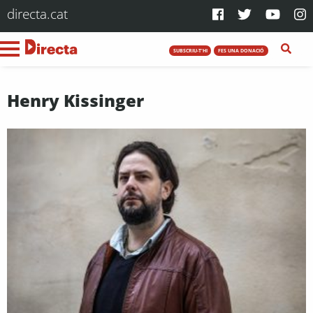
directa.cat
SUBSCRIU-T'HI
FES UNA DONACIÓ
Henry Kissinger