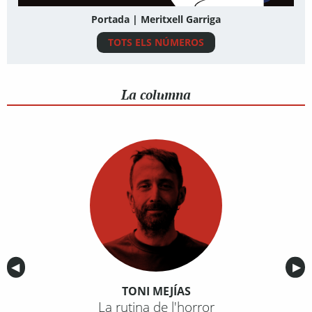
Portada | Meritxell Garriga
TOTS ELS NÚMEROS
La columna
Anterior
◀︎
Sig
▶︎
TONI MEJÍAS
La rutina de l'horror