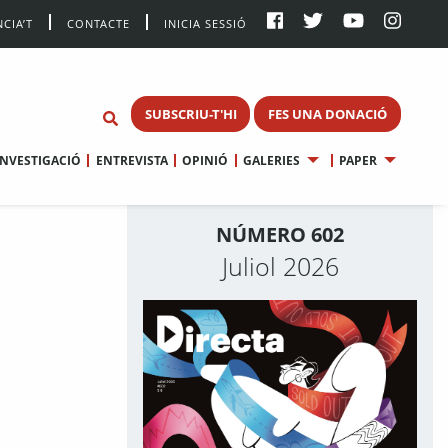
CIA’T
CONTACTE
INICIA SESSIÓ
SUBSCRIU-T'HI
FES UNA DONACIÓ
INVESTIGACIÓ
ENTREVISTA
OPINIÓ
GALERIES
PAPER
NÚMERO 602
Juliol 2026