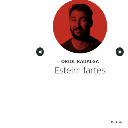
Anterior
◀︎
Sigu
▶︎
ORIOL RADALGA
Esteim fartes
Publicitat