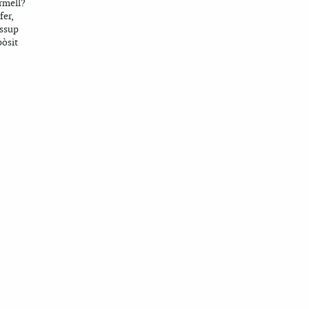
rmell?
fer,
essup
òsit