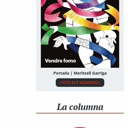
Portada | Meritxell Garriga
TOTS ELS NÚMEROS
La columna