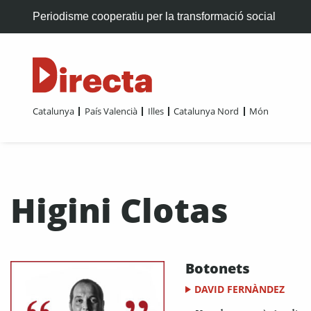
Periodisme cooperatiu per la transformació social
Catalunya
País Valencià
Illes
Catalunya Nord
Món
Higini Clotas
Botonets
DAVID FERNÀNDEZ