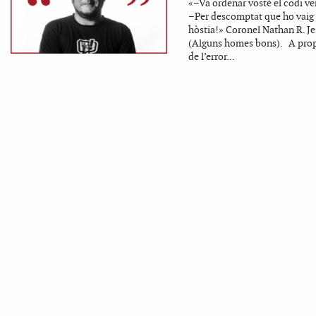
«–Va ordenar vostè el codi ve
–Per descomptat que ho vaig 
hòstia!» Coronel Nathan R. J
(Alguns homes bons). A prop
de l’error...