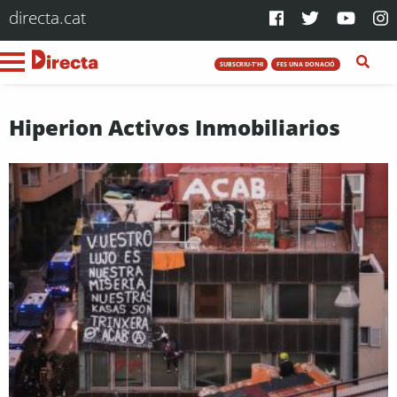
directa.cat
SUBSCRIU-T'HI
FES UNA DONACIÓ
Hiperion Activos Inmobiliarios