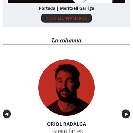
Portada | Meritxell Garriga
TOTS ELS NÚMEROS
La columna
Anterior
◀︎
Sig
▶︎
ORIOL RADALGA
Esteim fartes