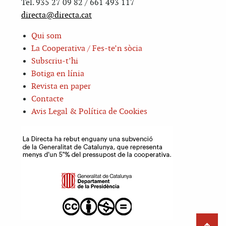
Tel. 935 27 09 82 / 661 493 117
directa@directa.cat
Qui som
La Cooperativa / Fes-te’n sòcia
Subscriu-t’hi
Botiga en línia
Revista en paper
Contacte
Avis Legal & Política de Cookies