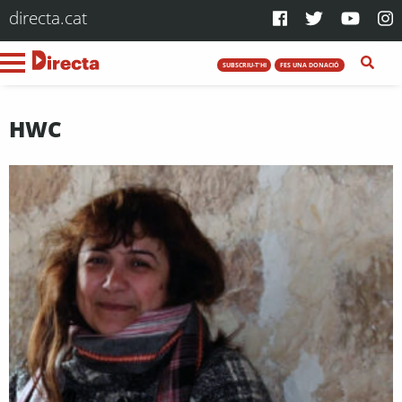
directa.cat
SUBSCRIU-T'HI
FES UNA DONACIÓ
HWC