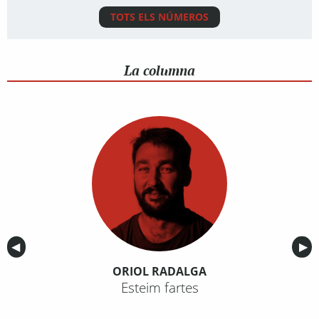
TOTS ELS NÚMEROS
La columna
Anterior
◀︎
Sig
▶︎
ORIOL RADALGA
Esteim fartes