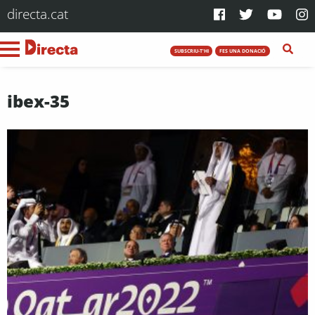
directa.cat
SUBSCRIU-T'HI
FES UNA DONACIÓ
ibex-35