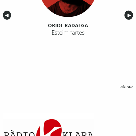
Anterior
◀︎
Sig
▶︎
ORIOL RADALGA
Esteim fartes
Publicitat