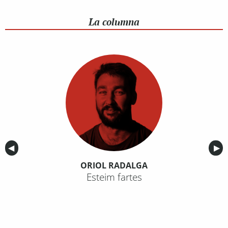
La columna
Anterior
◀︎
Sig
▶︎
ORIOL RADALGA
Esteim fartes