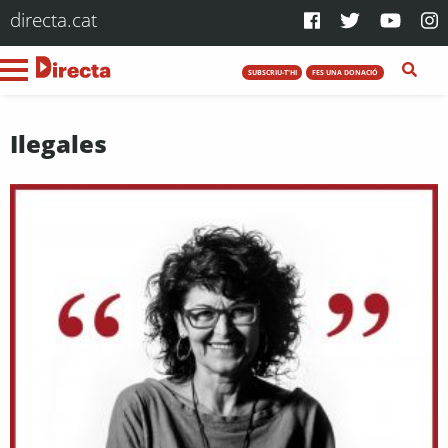
directa.cat
SUBSCRIU-T'HI
FES UNA DONACIÓ
Ilegales