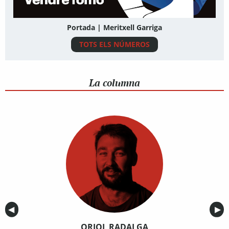
Portada | Meritxell Garriga
TOTS ELS NÚMEROS
La columna
Anterior
◀︎
Sig
▶︎
ORIOL RADALGA