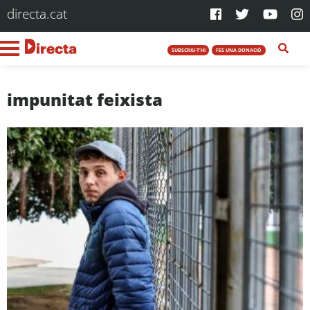
directa.cat
SUBSCRIU-T'HI
FES UNA DONACIÓ
impunitat feixista