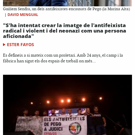
Guillem Sendra, un dels antifeixistes encausats de Pego (la Marina Alta)
|
DAVID MENGUAL
"S'ha intentat crear la imatge de l'antifeixista
radical i violent i del neonazi com una persona
aficionada"
ESTER FAYOS
Es defineix a si mateix com un proletari. Amb 24 anys, el camp i la
fàbrica han sigut els dos espais de treball on més...