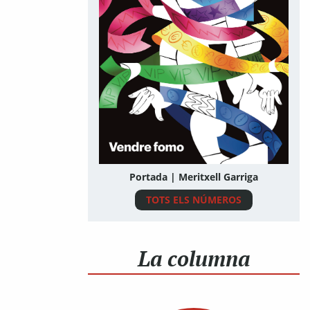
Portada | Meritxell Garriga
TOTS ELS NÚMEROS
La columna