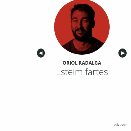
Anterior
◀︎
Sigu
▶︎
ORIOL RADALGA
Esteim fartes
Publicitat