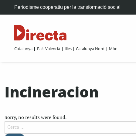
Periodisme cooperatiu per la transformació social
Catalunya
País Valencià
Illes
Catalunya Nord
Món
Incineracion
Sorry, no results were found.
Cerca: