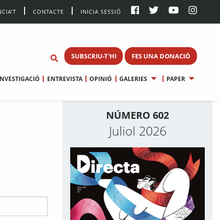
CIA’T
CONTACTE
INICIA SESSIÓ
SUBSCRIU-T'HI
FES UNA DONACIÓ
INVESTIGACIÓ
ENTREVISTA
OPINIÓ
GALERIES
PAPER
NÚMERO 602
Juliol 2026