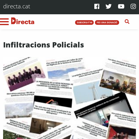
directa.cat
SUBSCRIU-T'HI
FES UNA DONACIÓ
Infiltracions Policials