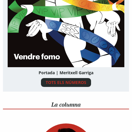
Portada | Meritxell Garriga
TOTS ELS NÚMEROS
La columna