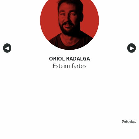
Anterior
◀︎
Sig
▶︎
ORIOL RADALGA
Esteim fartes
Publicitat