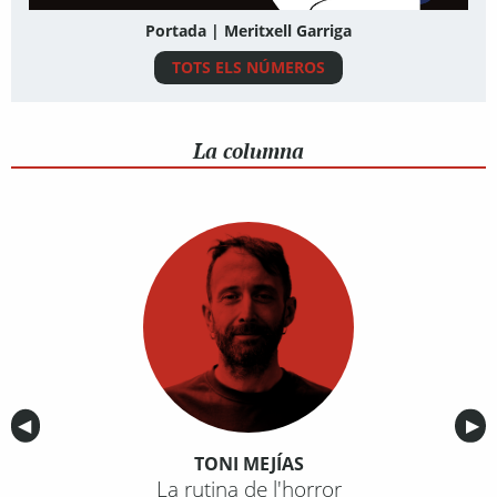
Portada | Meritxell Garriga
TOTS ELS NÚMEROS
La columna
Anterior
◀︎
Sig
▶︎
TONI MEJÍAS
La rutina de l'horror