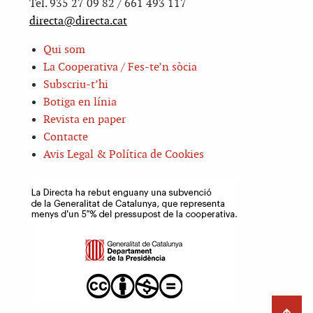
Tel. 935 27 09 82 / 661 493 117
directa@directa.cat
Qui som
La Cooperativa / Fes-te’n sòcia
Subscriu-t’hi
Botiga en línia
Revista en paper
Contacte
Avis Legal & Política de Cookies