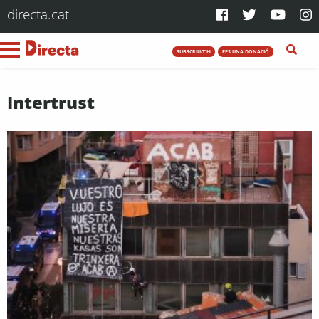
directa.cat
SUBSCRIU-T'HI
FES UNA DONACIÓ
Intertrust