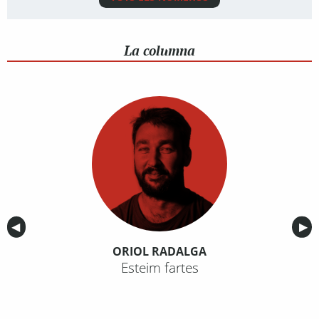
La columna
Anterior
◀︎
Sig
▶︎
ORIOL RADALGA
Esteim fartes