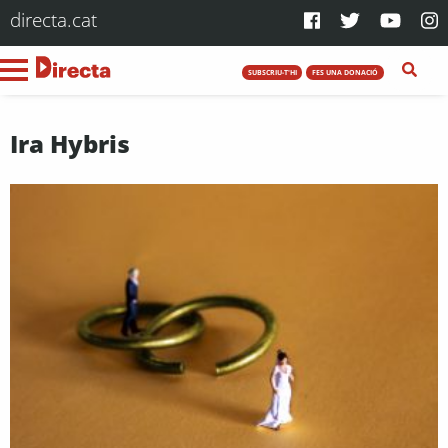
directa.cat
SUBSCRIU-T'HI
FES UNA DONACIÓ
Ira Hybris