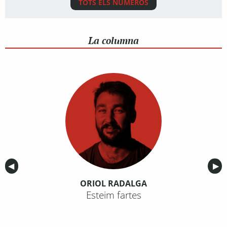
TOTS ELS NÚMEROS
La columna
Anterior
◀︎
Sig
▶︎
ORIOL RADALGA
Esteim fartes