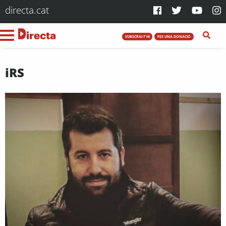
directa.cat
SUBSCRIU-T'HI
FES UNA DONACIÓ
iRS