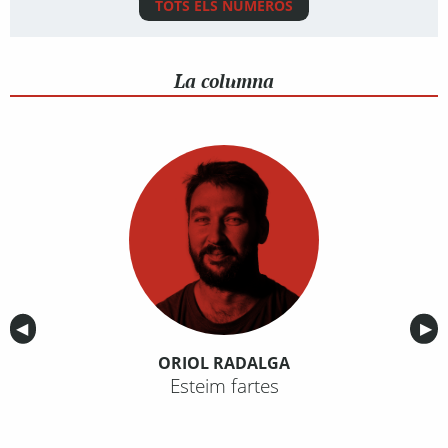
TOTS ELS NÚMEROS
La columna
Anterior
◀︎
Sig
▶︎
ORIOL RADALGA
Esteim fartes