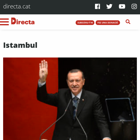
directa.cat
SUBSCRIU-T'HI
FES UNA DONACIÓ
Istambul