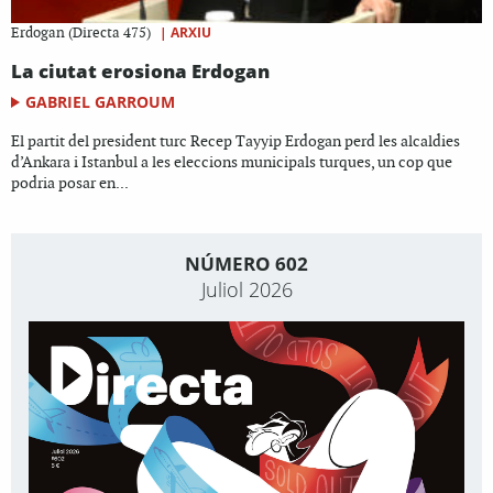
|
ARXIU
Erdogan (Directa 475)
La ciutat erosiona Erdogan
GABRIEL GARROUM
El partit del president turc Recep Tayyip Erdogan perd les alcaldies
d’Ankara i Istanbul a les eleccions municipals turques, un cop que
podria posar en...
NÚMERO 602
Juliol 2026