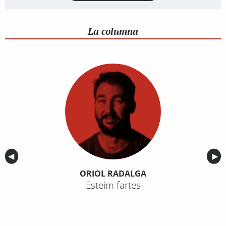
La columna
Anterior
◀︎
Sig
▶︎
ORIOL RADALGA
Esteim fartes