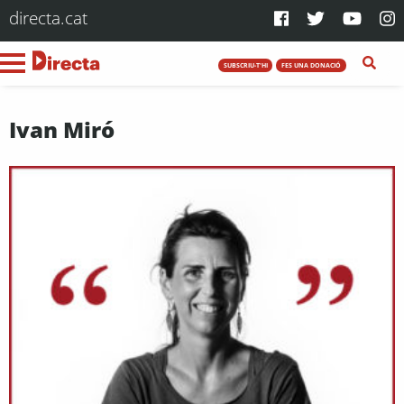
directa.cat
SUBSCRIU-T'HI
FES UNA DONACIÓ
Ivan Miró