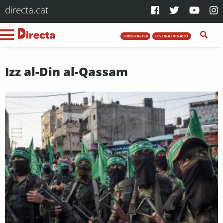
directa.cat
SUBSCRIU-T'HI
FES UNA DONACIÓ
Izz al-Din al-Qassam