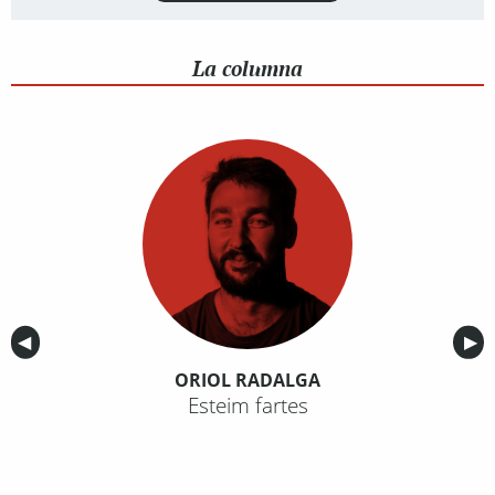
La columna
Anterior
◀︎
Sig
▶︎
ORIOL RADALGA
Esteim fartes