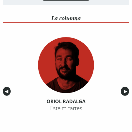
La columna
Anterior
◀︎
Sig
▶︎
ORIOL RADALGA
Esteim fartes