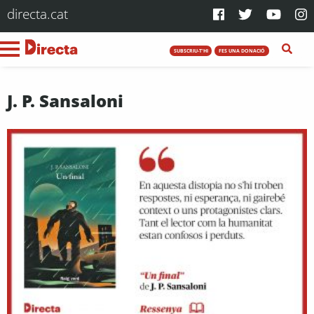
directa.cat
SUBSCRIU-T'HI
FES UNA DONACIÓ
J. P. Sansaloni