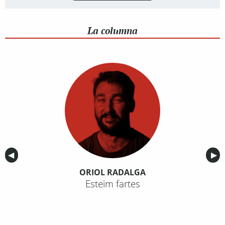
La columna
Anterior
◀︎
Sig
▶︎
ORIOL RADALGA
Esteim fartes