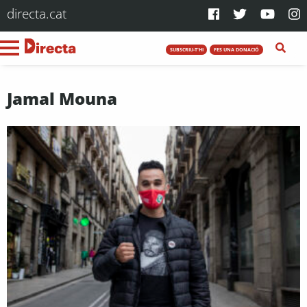
directa.cat
SUBSCRIU-T'HI
FES UNA DONACIÓ
Jamal Mouna