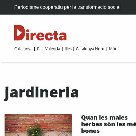
Periodisme cooperatiu per la transformació social
Catalunya
País Valencià
Illes
Catalunya Nord
Món
jardineria
Quan les males
herbes són les m
bones