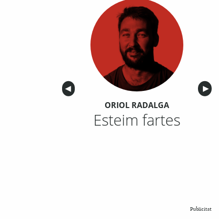
Anterior
◀︎
Sigu
▶︎
ORIOL RADALGA
Esteim fartes
Publicitat