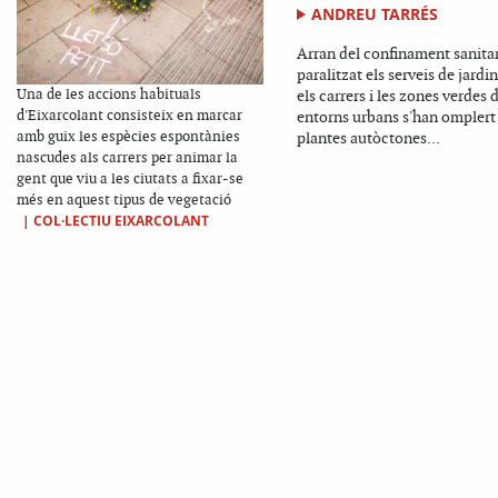
ANDREU TARRÉS
Arran del confinament sanitar
paralitzat els serveis de jardin
Una de les accions habituals
els carrers i les zones verdes 
d'Eixarcolant consisteix en marcar
entorns urbans s'han omplert
amb guix les espècies espontànies
plantes autòctones...
nascudes als carrers per animar la
gent que viu a les ciutats a fixar-se
més en aquest tipus de vegetació
|
COL·LECTIU EIXARCOLANT