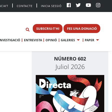
CIA’T
CONTACTE
INICIA SESSIÓ
SUBSCRIU-T'HI
FES UNA DONACIÓ
INVESTIGACIÓ
ENTREVISTA
OPINIÓ
GALERIES
PAPER
NÚMERO 602
Juliol 2026