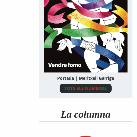
Portada | Meritxell Garriga
TOTS ELS NÚMEROS
La columna