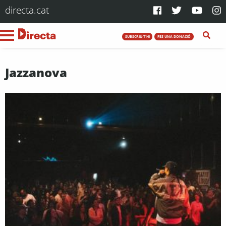
directa.cat
SUBSCRIU-T'HI
FES UNA DONACIÓ
Jazzanova