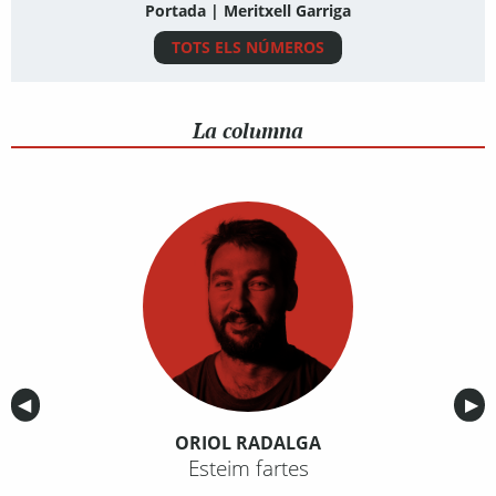
Portada | Meritxell Garriga
TOTS ELS NÚMEROS
La columna
Anterior
◀︎
Sig
▶︎
ORIOL RADALGA
Esteim fartes