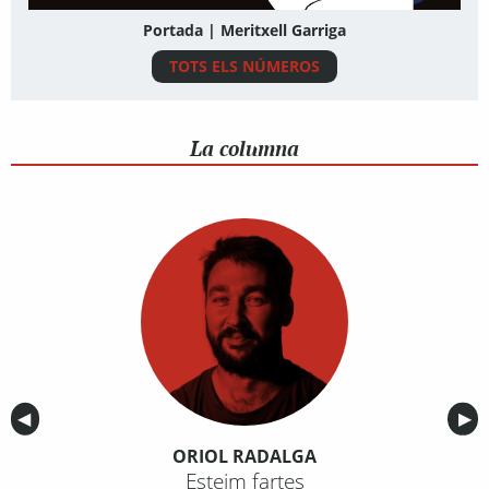
Portada | Meritxell Garriga
TOTS ELS NÚMEROS
La columna
Anterior
◀︎
Sig
▶︎
ORIOL RADALGA
Esteim fartes