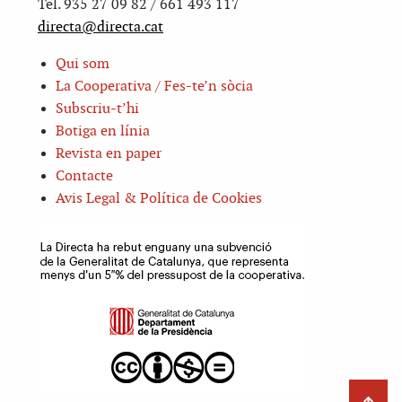
Tel. 935 27 09 82 / 661 493 117
directa@directa.cat
Qui som
La Cooperativa / Fes-te’n sòcia
Subscriu-t’hi
Botiga en línia
Revista en paper
Contacte
Avis Legal & Política de Cookies