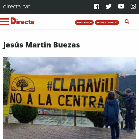
directa.cat
SUBSCRIU-T'HI
FES UNA DONACIÓ
Jesús Martín Buezas