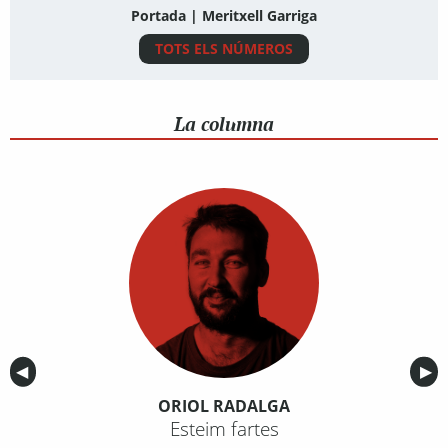
Portada | Meritxell Garriga
TOTS ELS NÚMEROS
La columna
Anterior
◀︎
Sig
▶︎
ORIOL RADALGA
Esteim fartes