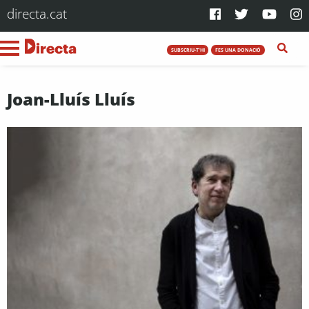
directa.cat
SUBSCRIU-T'HI
FES UNA DONACIÓ
Joan-Lluís Lluís