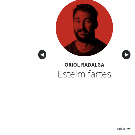
Anterior
◀︎
Sigu
▶︎
ORIOL RADALGA
Esteim fartes
Publicitat