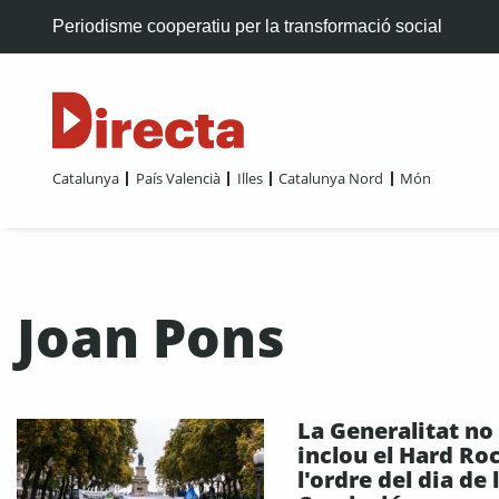
Periodisme cooperatiu per la transformació social
Catalunya
País Valencià
Illes
Catalunya Nord
Món
Joan Pons
La Generalitat no
inclou el Hard Ro
l'ordre del dia de 