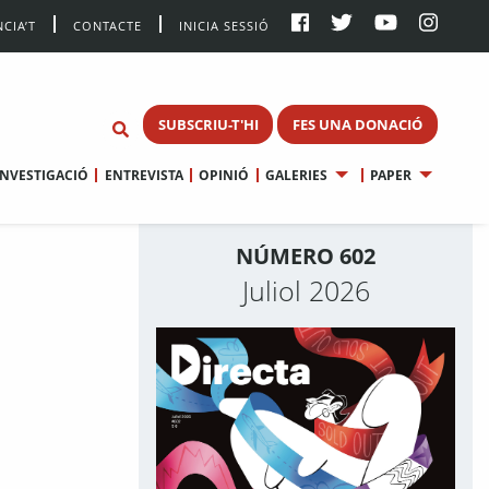
CIA’T
CONTACTE
INICIA SESSIÓ
SUBSCRIU-T'HI
FES UNA DONACIÓ
INVESTIGACIÓ
ENTREVISTA
OPINIÓ
GALERIES
PAPER
NÚMERO 602
Juliol 2026