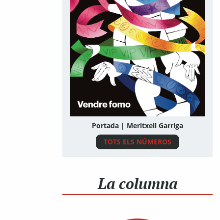
Portada | Meritxell Garriga
TOTS ELS NÚMEROS
La columna