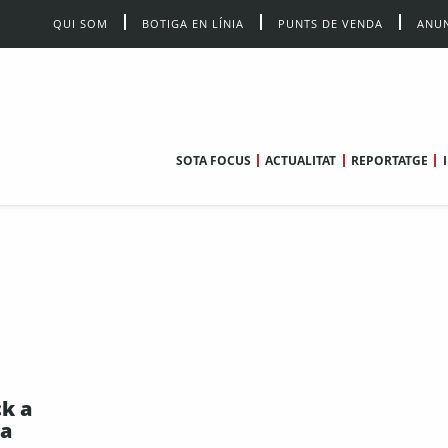
QUI SOM
BOTIGA EN LÍNIA
PUNTS DE VENDA
ANUN
SOTA FOCUS
ACTUALITAT
REPORTATGE
ck a
la