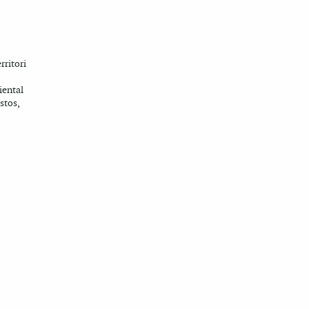
rritori
iental
stos,