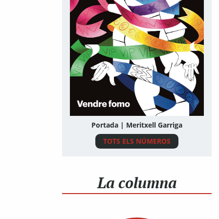
Portada | Meritxell Garriga
TOTS ELS NÚMEROS
La columna