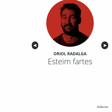
Anterior
◀︎
Sigu
▶︎
ORIOL RADALGA
Esteim fartes
Publicitat