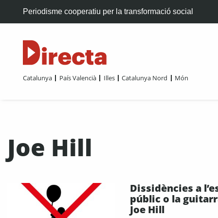
Periodisme cooperatiu per la transformació social
Catalunya
País Valencià
Illes
Catalunya Nord
Món
Joe Hill
Dissidències a l’e
públic o la guitar
Joe Hill