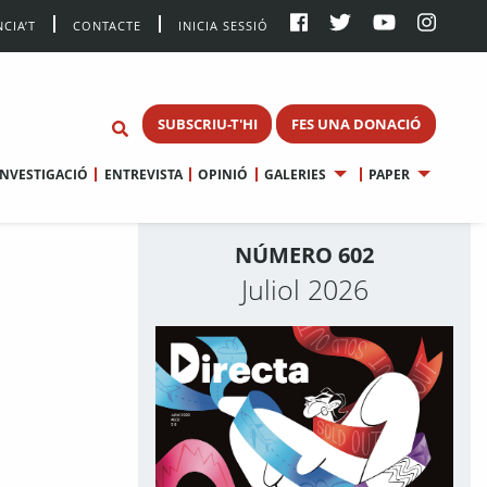
CIA’T
CONTACTE
INICIA SESSIÓ
SUBSCRIU-T'HI
FES UNA DONACIÓ
INVESTIGACIÓ
ENTREVISTA
OPINIÓ
GALERIES
PAPER
NÚMERO 602
Juliol 2026