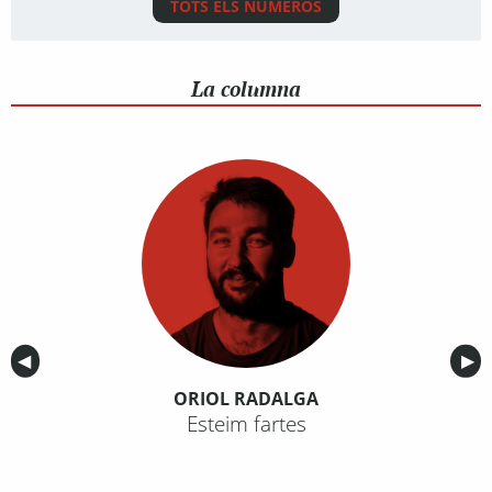
TOTS ELS NÚMEROS
La columna
Anterior
◀︎
Sig
▶︎
ORIOL RADALGA
Esteim fartes