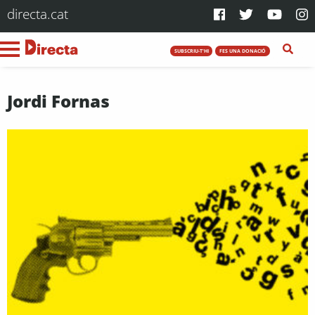
directa.cat
SUBSCRIU-T'HI
FES UNA DONACIÓ
Jordi Fornas