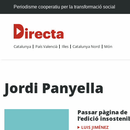
Periodisme cooperatiu per la transformació social
Catalunya
País Valencià
Illes
Catalunya Nord
Món
Jordi Panyella
Passar pàgina de
l’edició insosteni
LUIS JIMÉNEZ