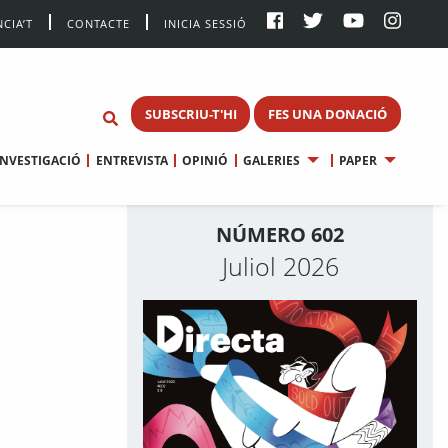
CIA’T
CONTACTE
INICIA SESSIÓ
SUBSCRIU-T'HI
FES UNA DONACIÓ
INVESTIGACIÓ
ENTREVISTA
OPINIÓ
GALERIES
PAPER
NÚMERO 602
Juliol 2026