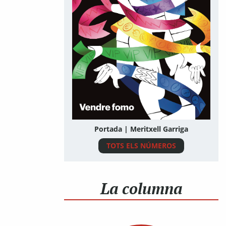
Portada | Meritxell Garriga
TOTS ELS NÚMEROS
La columna