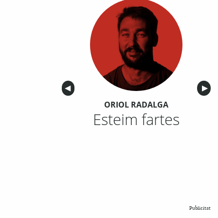
Anterior
◀︎
Sigu
▶︎
ORIOL RADALGA
Esteim fartes
Publicitat